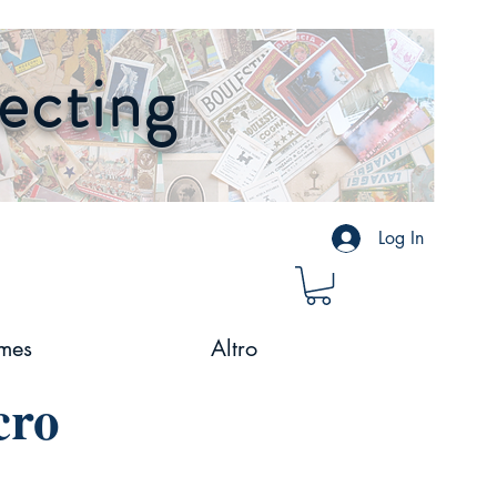
lecting
Log In
mes
Altro
cro