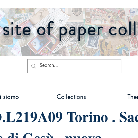
site of paper col
i siamo
Collections
The
L219A09 Torino . Sa
 di Gesù . nuova