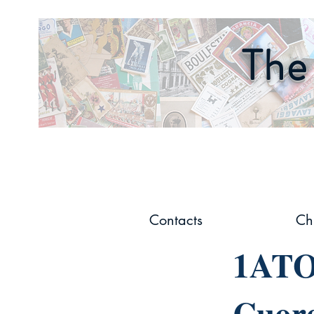
The 
Contacts
Ch
1ATO.
Cuore