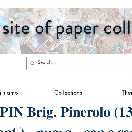
site of paper col
i siamo
Collections
The
PIN Brig. Pinerolo (13
nt.) - nuovo - con e se