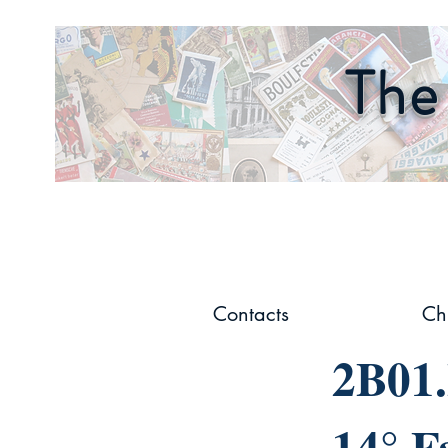
The 
Contacts
Ch
2B01.
14° Fa