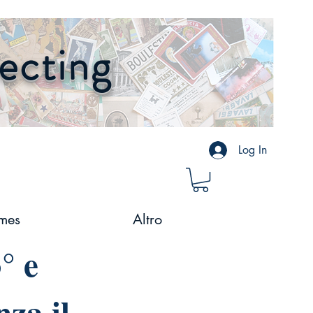
lecting
Log In
mes
Altro
° e
nza il