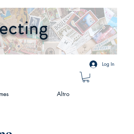
lecting
Log In
mes
Altro
na.