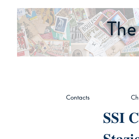
The 
Contacts
Ch
SSI C
Stazi