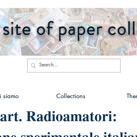
site of paper col
i siamo
Collections
The
art. Radioamatori:
one sperimentale italia