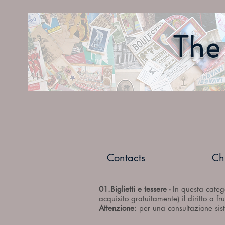
The 
Contacts
Ch
01.Biglietti e tessere -
In questa catego
acquisito gratuitamente) il diritto a f
Attenzione
: per una consultazione sist