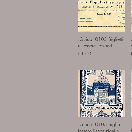
Quick View
.Guida: 0103 Biglietti
e Tessere trasporti
Price
€1.00
Quick View
.Guida: 0105 Bigl. e
tessere Esposizioni e