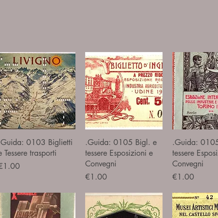
Quick View
Quick View
Quick V
.Guida: 0103 Biglietti
.Guida: 0105 Bigl. e
.Guida: 0105
e Tessere trasporti
tessere Esposizioni e
tessere Esposi
Convegni
Convegni
Price
€1.00
Price
Price
€1.00
€1.00