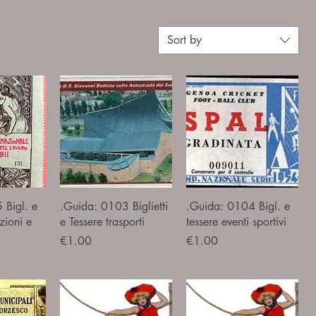
Sort by
iew
Quick View
Quick View
 Bigl. e
.Guida: 0103 Biglietti
.Guida: 0104 Bigl. e
zioni e
e Tessere trasporti
tessere eventi sportivi
Price
Price
€1.00
€1.00