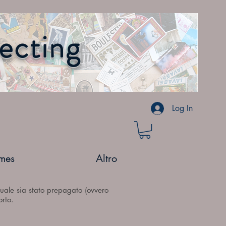
lecting
Log In
mes
Altro
 quale sia stato prepagato (ovvero
orto.