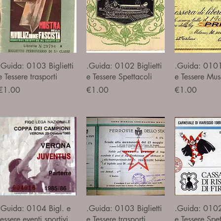
Quick View
Quick View
Quick V
.Guida: 0103 Biglietti
.Guida: 0102 Biglietti
.Guida: 0101 
e Tessere trasporti
e Tessere Spettacoli
e Tessere Mus
Price
Price
Price
€1.00
€1.00
€1.00
Quick View
Quick View
Quick V
.Guida: 0104 Bigl. e
.Guida: 0103 Biglietti
.Guida: 0102 
tessere eventi sportivi
e Tessere trasporti
e Tessere Spet