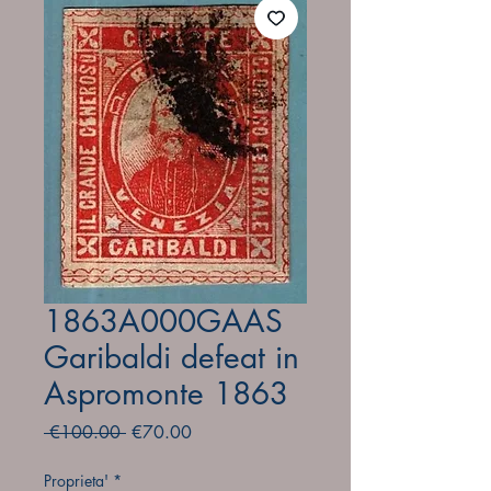
1863A000GAAS
Garibaldi defeat in
Aspromonte 1863
Regular
Sale
 €100.00 
€70.00
Price
Price
Proprieta'
*