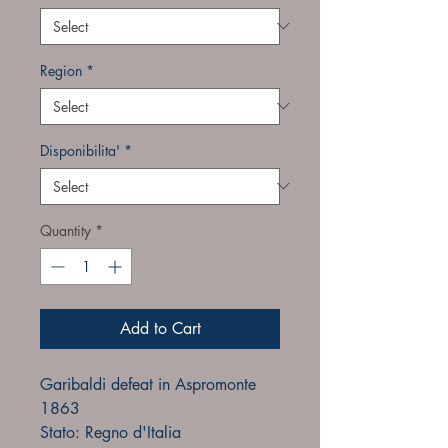
Region
*
Disponibilita'
*
Quantity
*
Add to Cart
Garibaldi defeat in Aspromonte
1863
Stato: Regno d'Italia