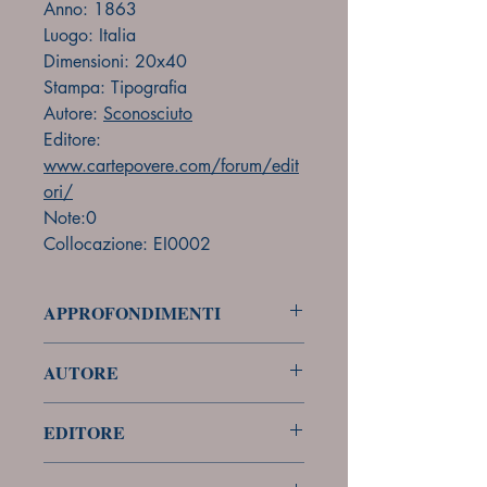
Anno: 1863
Luogo: Italia
Dimensioni: 20x40
Stampa: Tipografia
Autore:
Sconosciuto
Editore:
www.cartepovere.com/forum/edit
ori/
Note:0
Collocazione: EI0002
APPROFONDIMENTI
forum
AUTORE
Sconosciuto
EDITORE
Sconosciuto