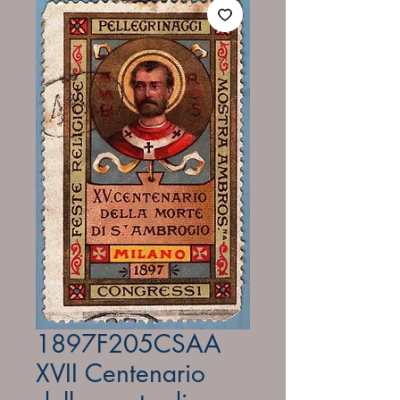
1897F205CSAA
XVII Centenario