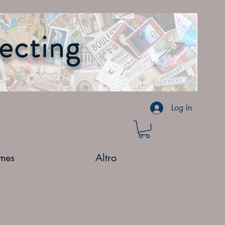
lecting
Log In
mes
Altro