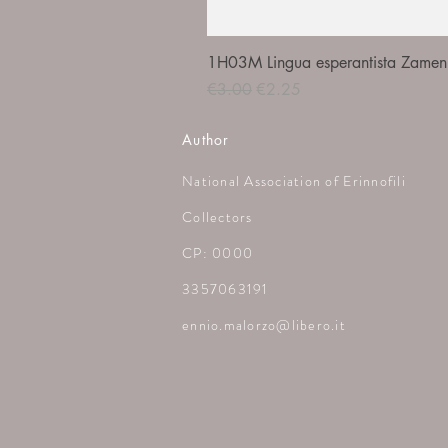
1H03M Lingua esperantista Zamenh
Regular Price
Sale Price
€3.00
€2.25
Author
National Association of Erinnofili
Collectors
CP: 0000
3357063191
ennio.malorzo@libero.it