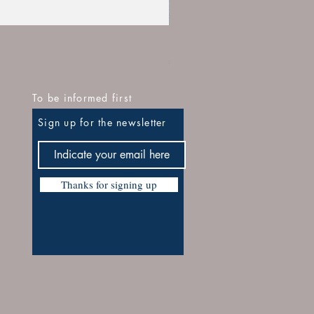
1911D969ESIT Esposizione It
Regular Price
Sale Price
€24.00
€16.80
To be informed first
Sign up for the newsletter
Thanks for signing up