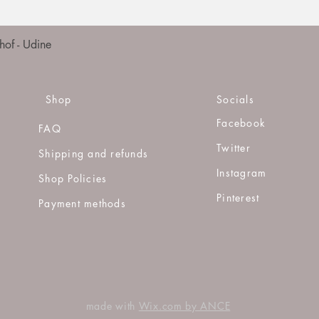
Quick View
of - Udine
Shop
Socials
Facebook
FAQ
Twitter
Shipping and refunds
Instagram
Shop Policies
Pinterest
Payment methods
made with
Wix.com by ANCE