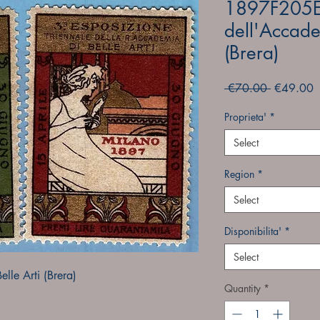
1897F205ET
dell'Accade
(Brera)
Regular
S
 €70.00 
€49.00
Price
P
Proprieta'
*
Select
Region
*
Select
Disponibilita'
*
Select
lle Arti (Brera)
Quantity
*