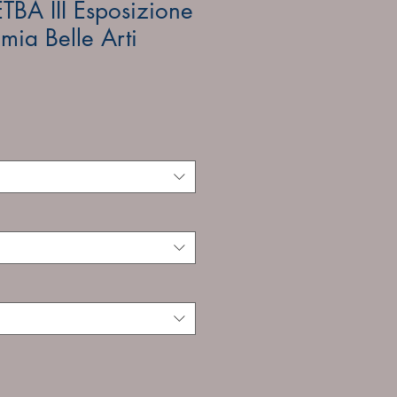
BA III Esposizione
mia Belle Arti
ale
rice