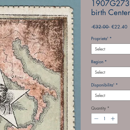
1907G273C
birth Cente
Regular
S
 €32.00 
€22.40
Price
P
Proprieta'
*
Select
Region
*
Select
Disponibilita'
*
Select
Quantity
*