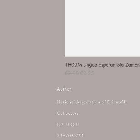
1H03M Lingua esperantista Zamenh
Regular Price
Sale Price
€3.00
€2.25
Author
National Association of Erinnofili
Collectors
CP: 0000
3357063191