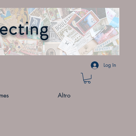
lecting
Log In
mes
Altro