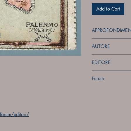
Add to Cart
APPROFONDIMEN
forum
AUTORE
Sconosciuto
EDITORE
Sconosciuto
Forum
Forum
orum/editori/