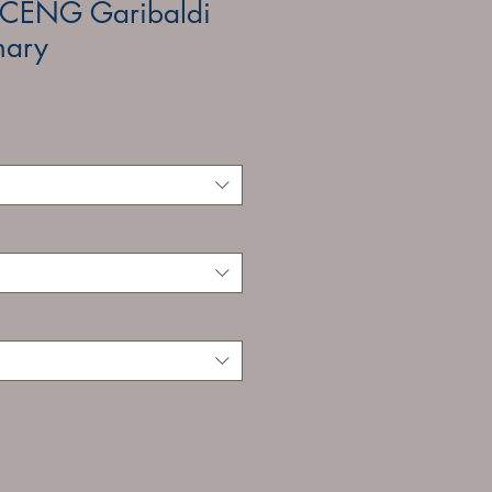
ENG Garibaldi
nary
ale
rice