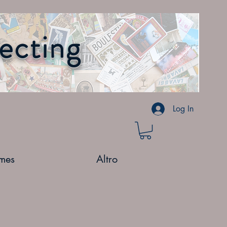
lecting
Log In
mes
Altro