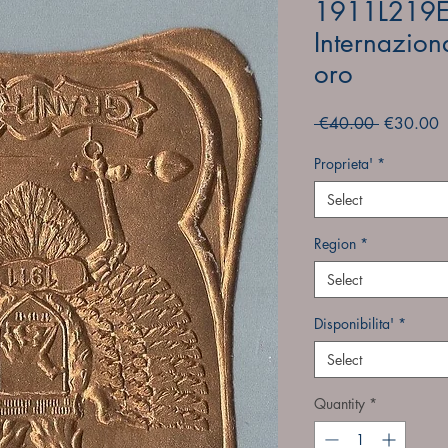
1911L219ET
Internazion
oro
Regular
S
 €40.00 
€30.00
Price
P
Proprieta'
*
Select
Region
*
Select
Disponibilita'
*
Select
Quantity
*