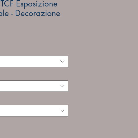
CF Esposizione
ale - Decorazione
ale
rice