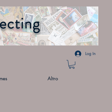
lecting
Log In
mes
Altro