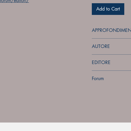
orum/editori/
Add to Cart
APPROFONDIMEN
forum
AUTORE
Sconosciuto
EDITORE
Sconosciuto
Forum
Forum