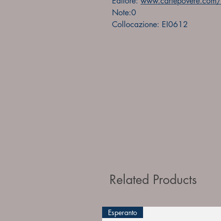
Editore:
www.cartepovere.com/f
Note:0
Collocazione: EI0612
Related Products
Esperanto