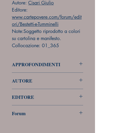
Autore:
Cisari Giulio
Editore:
www.cartepovere.com/forum/edit
ori/Bestetti-e-Tumminelli
Note:Soggetto riprodotto a colori
su cartolina e manifesto.
Collocazione: 01_365
APPROFONDIMENTI
forum
AUTORE
Cisari Giulio
EDITORE
Bestetti e Tumminelli
Forum
Forum