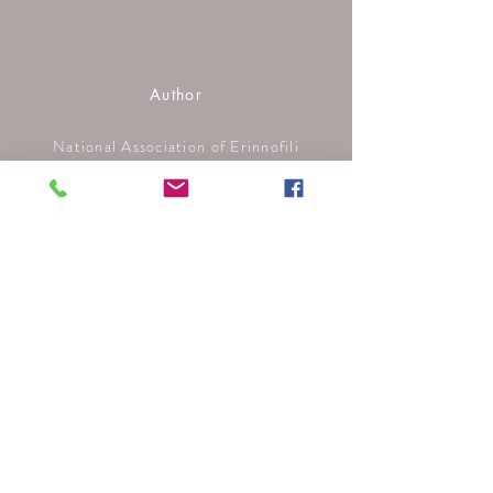
Author
National Association of Erinnofili
Collectors
CP: 0000
3357063191
ennio.malorzo@libero.it
Shop
FAQ
Shipping and refunds