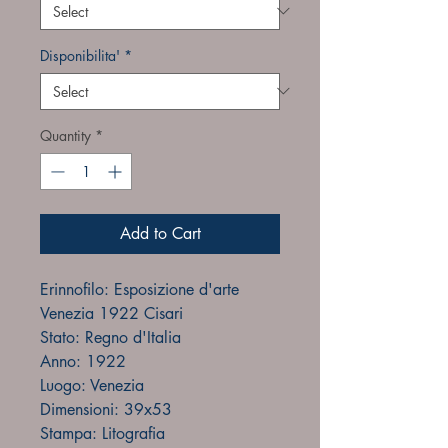
Disponibilita'
*
Quantity
*
Add to Cart
Erinnofilo: Esposizione d'arte
Venezia 1922 Cisari
Stato: Regno d'Italia
Anno: 1922
Luogo: Venezia
Dimensioni: 39x53
Stampa: Litografia