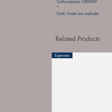
Collocazione: CR0049
"
Fonti: Fonte non indicata
Related Products
Esperanto