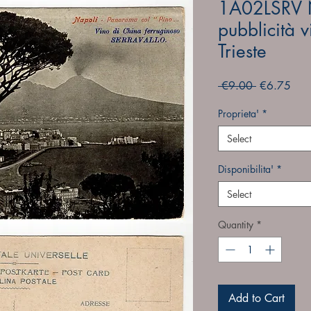
1A02LSRV 
pubblicità 
Trieste
Regular
Sale
 €9.00 
€6.75
Price
Pric
Proprieta'
*
Select
Disponibilita'
*
Select
Quantity
*
Add to Cart