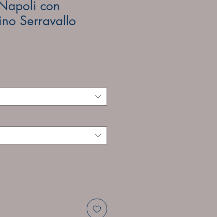
Napoli con
vino Serravallo
e