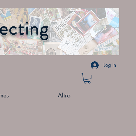
lecting
Log In
mes
Altro