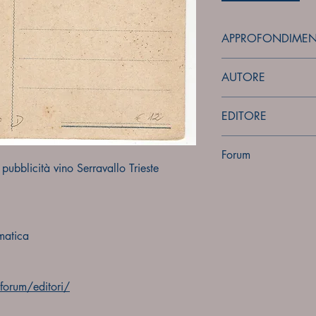
APPROFONDIMEN
forum
AUTORE
Sconosciuto
EDITORE
Sconosciuto
Forum
ubblicità vino Serravallo Trieste
Forum
matica
orum/editori/