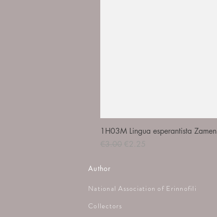
1H03M Lingua esperantista Zamenh
Regular Price
Sale Price
€3.00
€2.25
Author
National Association of Erinnofili
Collectors