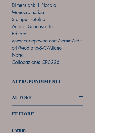
Dimensioni: 1 Piccola
Monocromatica
Stampa: Fotolito
Autore:
Sconosciuto
Editore:
www.cartepovere.com/forum/edit
ori/Modiano-&-C-Milano
Note:
Collocazione: CR0226
APPROFONDIMENTI
forum
AUTORE
Sconosciuto
EDITORE
Modiano & C. - Milano
Forum