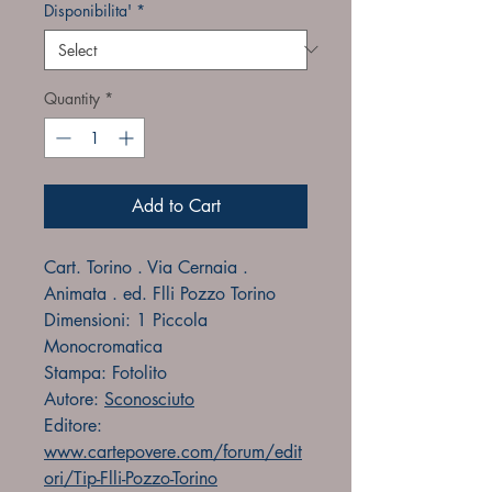
Disponibilita'
*
Quantity
*
Add to Cart
Cart. Torino . Via Cernaia .
Animata . ed. Flli Pozzo Torino
Dimensioni: 1 Piccola
Monocromatica
Stampa: Fotolito
Autore:
Sconosciuto
Editore:
www.cartepovere.com/forum/edit
ori/Tip-Flli-Pozzo-Torino