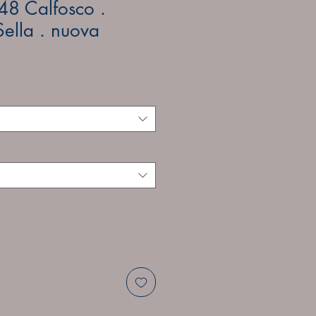
8 Calfosco .
ella . nuova
e