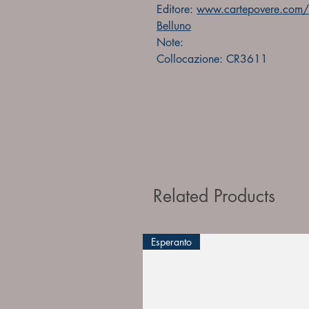
Editore:
www.cartepovere.com/fo
Belluno
Note:
Collocazione: CR3611
Related Products
Esperanto