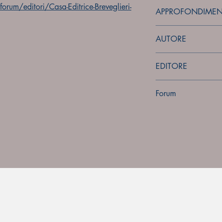
rum/editori/Casa-Editrice-Breveglieri-
APPROFONDIMEN
forum
AUTORE
Sconosciuto
EDITORE
Casa Editrice Breveglie
Forum
Forum