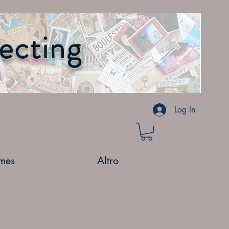
lecting
Log In
mes
Altro