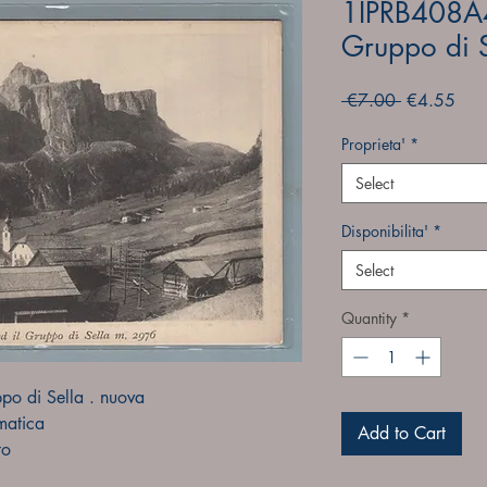
1IPRB408A4
Gruppo di S
Regular
Sale
 €7.00 
€4.55
Price
Pric
Proprieta'
*
Select
Disponibilita'
*
Select
Quantity
*
ppo di Sella . nuova
matica
Add to Cart
to