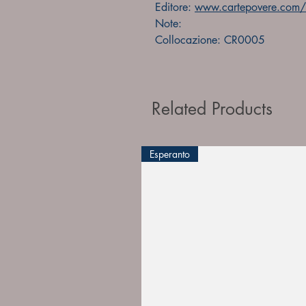
Editore:
www.cartepovere.com/f
Note:
Collocazione: CR0005
Related Products
Esperanto