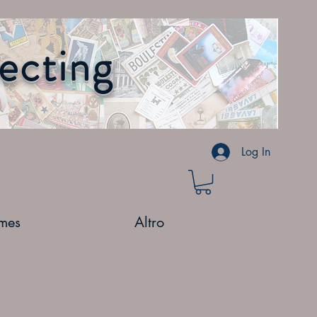
lecting
Log In
mes
Altro