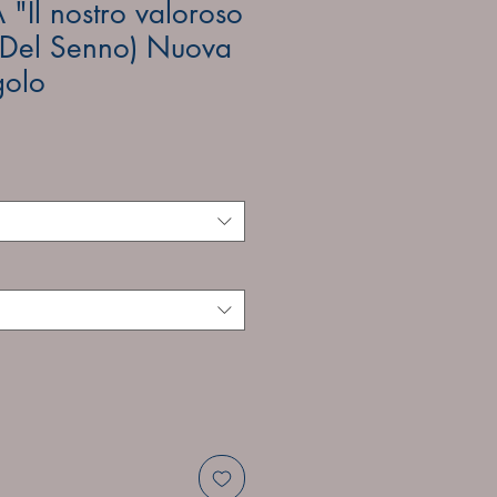
Il nostro valoroso
A. Del Senno) Nuova
golo
e