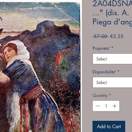
2A04DSNA "
..." (dis. 
Piega d'an
Regular
Sale
 €7.00 
€5.25
Price
Pric
Proprieta'
*
Select
Disponibilita'
*
Select
Quantity
*
Add to Cart