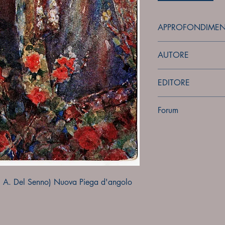
APPROFONDIMEN
forum
AUTORE
Del Senno A.
EDITORE
Sconosciuto
Forum
Forum
dis. A. Del Senno) Nuova Piega d'angolo