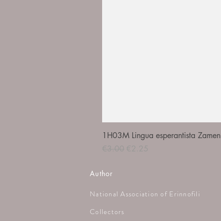
1H03M Lingua esperantista Zamenh
Regular Price
Sale Price
€3.00
€2.25
Author
National Association of Erinnofili
Collectors