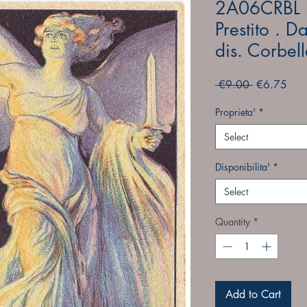
2A06CRBL 
Prestito . D
dis. Corbel
Regular
Sale
 €9.00 
€6.75
Price
Pric
Proprieta'
*
Select
Disponibilita'
*
Select
Quantity
*
Add to Cart