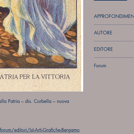
APPROFONDIMEN
forum
AUTORE
Corbella T.
EDITORE
Ist. Arti Grafiche - B
Forum
Forum
lla Patria – dis. Corbella – nuova
rum/editori/Ist-Arti-Grafiche-Bergamo