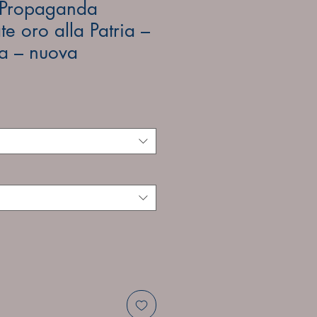
Propaganda
ate oro alla Patria –
la – nuova
e