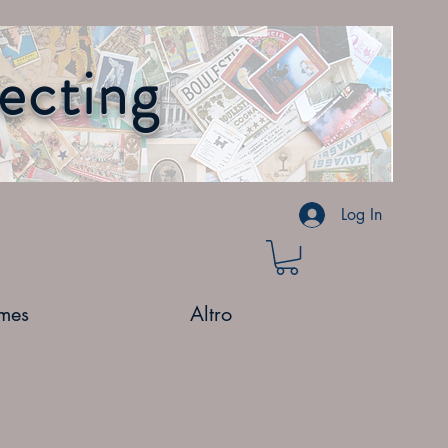
lecting
Log In
mes
Altro