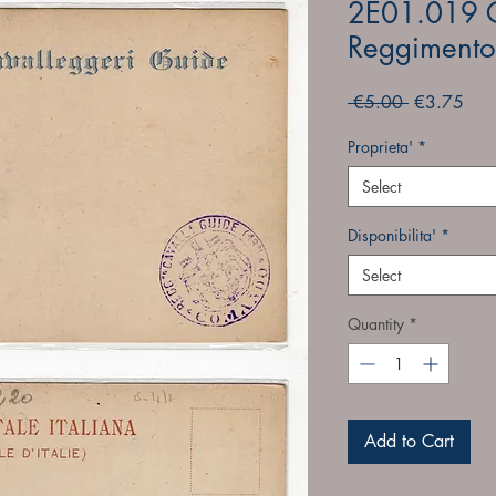
2E01.019 C
Reggimento
Regular
Sale
 €5.00 
€3.75
Price
Pric
Proprieta'
*
Select
Disponibilita'
*
Select
Quantity
*
Add to Cart