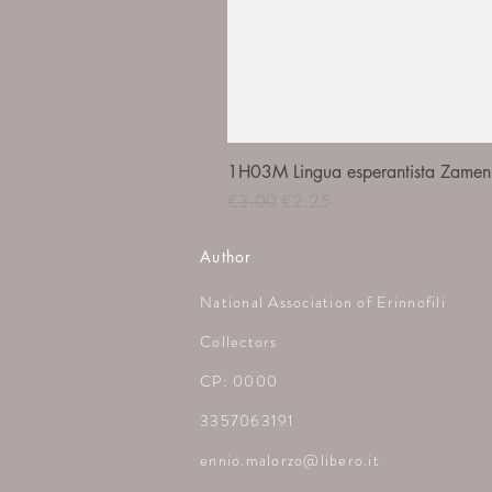
1H03M Lingua esperantista Zamenh
Regular Price
Sale Price
€3.00
€2.25
Author
National Association of Erinnofili
Collectors
CP: 0000
3357063191
ennio.malorzo@libero.it