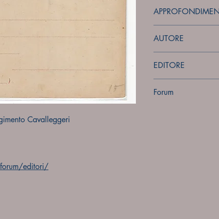
APPROFONDIMEN
forum
AUTORE
Sconosciuto
EDITORE
Sconosciuto
Forum
Forum
gimento Cavalleggeri
orum/editori/