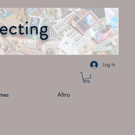
lecting
Log In
mes
Altro