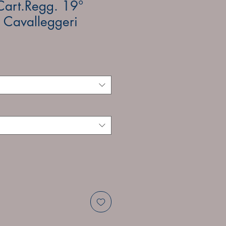
art.Regg. 19°
 Cavalleggeri
e