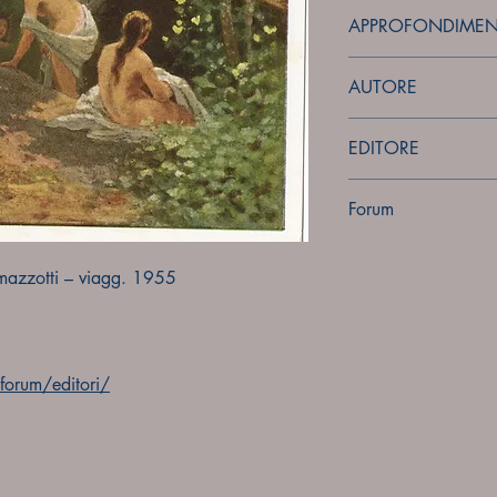
APPROFONDIMEN
forum
AUTORE
Sconosciuto
EDITORE
Sconosciuto
Forum
Forum
amazzotti – viagg. 1955
orum/editori/