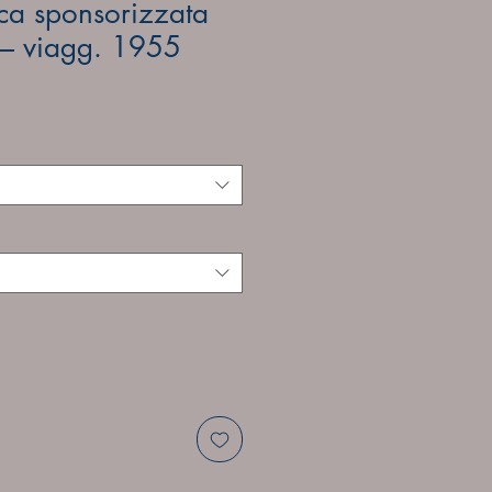
tica sponsorizzata
 – viagg. 1955
e