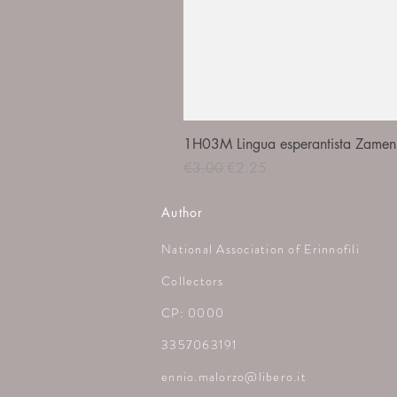
1H03M Lingua esperantista Zamenh
Regular Price
Sale Price
€3.00
€2.25
Author
National Association of Erinnofili
Collectors
CP: 0000
3357063191
ennio.malorzo@libero.it