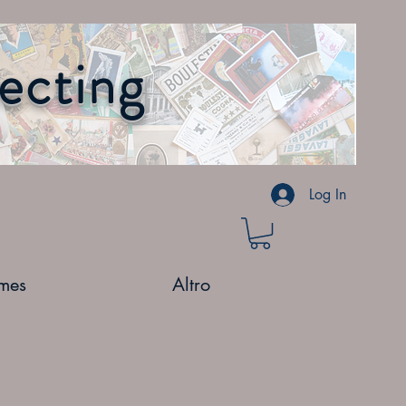
lecting
Log In
mes
Altro