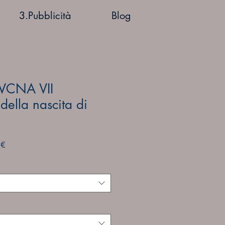
3.Pubblicità
Blog
VCNA VII
della nascita di
Prezzo
 €
e
scontato