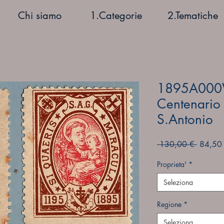
Chi siamo
1.Categorie
2.Tematiche
1895A000
Centenario 
S.Antonio
Prezzo
 130,00 € 
84,50
regolar
Proprieta'
*
Seleziona
Regione
*
Seleziona