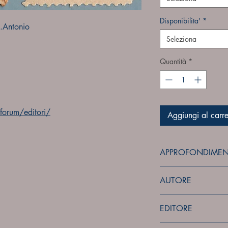
Disponibilita'
*
S.Antonio
Seleziona
Quantità
*
orum/editori/
Aggiungi al carre
APPROFONDIMEN
forum
AUTORE
Sconosciuto
EDITORE
Sconosciuto