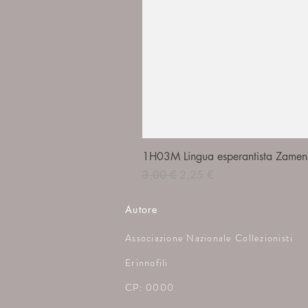
1H03M Lingua esperantista Zamenh
Prezzo regolare
Prezzo scontato
3,00 €
2,25 €
Autore
Associazione Nazionale Collezionisti
Erinnofili
CP: 0000