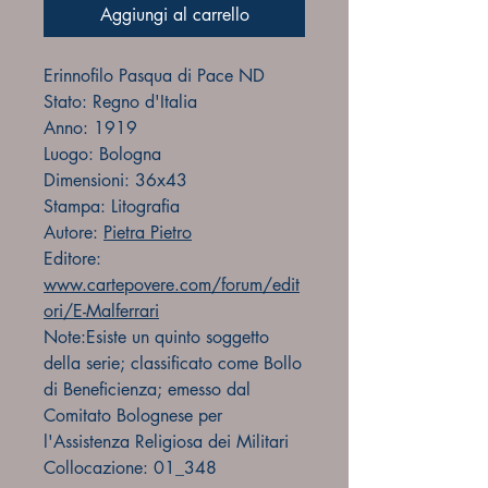
Aggiungi al carrello
Erinnofilo Pasqua di Pace ND
Stato: Regno d'Italia
Anno: 1919
Luogo: Bologna
Dimensioni: 36x43
Stampa: Litografia
Autore:
Pietra Pietro
Editore:
www.cartepovere.com/forum/edit
ori/E-Malferrari
Note:Esiste un quinto soggetto
della serie; classificato come Bollo
di Beneficienza; emesso dal
Comitato Bolognese per
l'Assistenza Religiosa dei Militari
Collocazione: 01_348