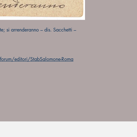
te; si arrenderanno – dis. Sacchetti –
forum/editori/StabSalomone-Roma