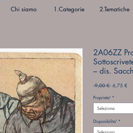
Chi siamo
1.Categorie
2.Tematiche
2A06ZZ Pro
Sottoscrive
– dis. Sacch
Prezzo
Pr
 9,00 € 
6,75 €
regolare
sc
Proprieta'
*
Seleziona
Disponibilita'
*
Seleziona