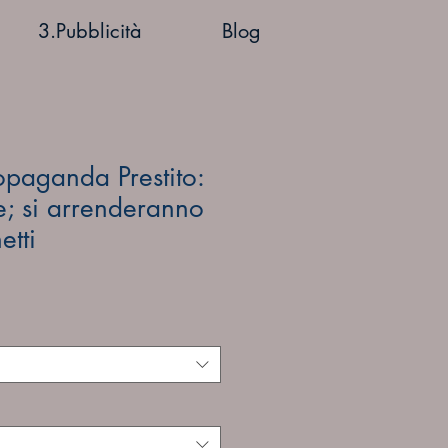
3.Pubblicità
Blog
paganda Prestito:
te; si arrenderanno
etti
ezzo
ontato