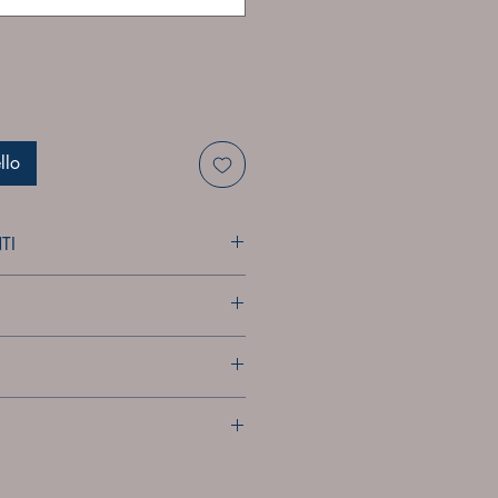
llo
TI
a