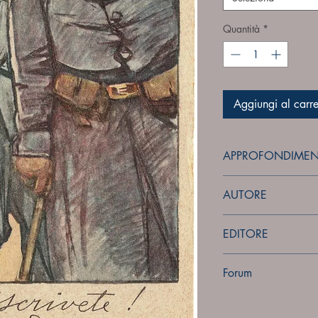
Quantità
*
Aggiungi al carre
APPROFONDIMEN
forum
AUTORE
Sconosciuto
EDITORE
Stab.Salomone - Rom
Forum
Forum