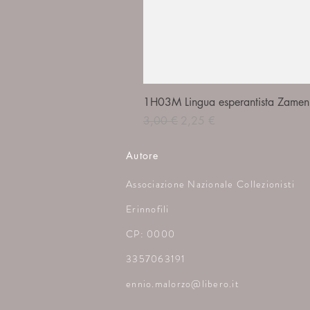
1H03M Lingua esperantista Zamenh
Prezzo regolare
Prezzo scontato
3,00 €
2,25 €
Autore
Associazione Nazionale Collezionisti
Erinnofili
CP: 0000
3357063191
ennio.malorzo@libero.it