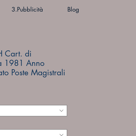
3.Pubblicità
Blog
Cart. di
a 1981 Anno
o Poste Magistrali
ezzo
ontato