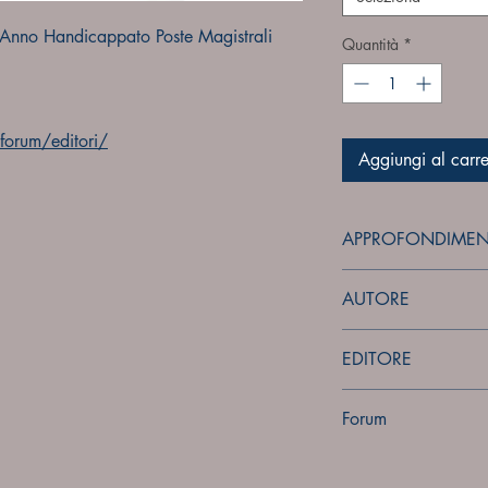
Anno Handicappato Poste Magistrali
Quantità
*
orum/editori/
Aggiungi al carre
APPROFONDIMEN
forum
AUTORE
Sconosciuto
EDITORE
Sconosciuto
Forum
Forum