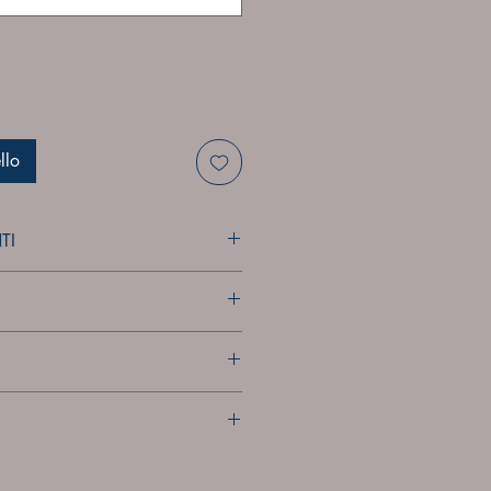
llo
TI