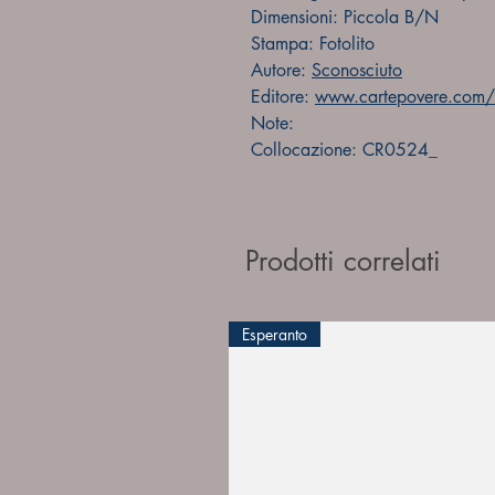
Dimensioni: Piccola B/N
Stampa: Fotolito
Autore:
Sconosciuto
Editore:
www.cartepovere.com/fo
Note:
Collocazione: CR0524_
Prodotti correlati
Esperanto