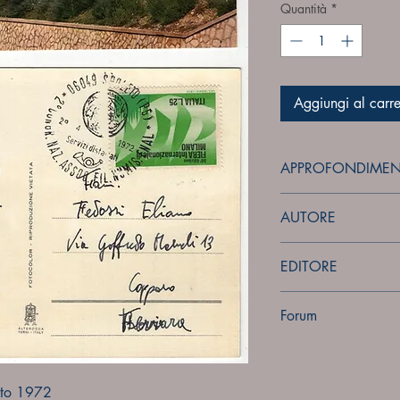
Quantità
*
Aggiungi al carre
APPROFONDIMEN
forum
AUTORE
Sconosciuto
EDITORE
Ed. Alterocca - Terni
Forum
Forum
leto 1972