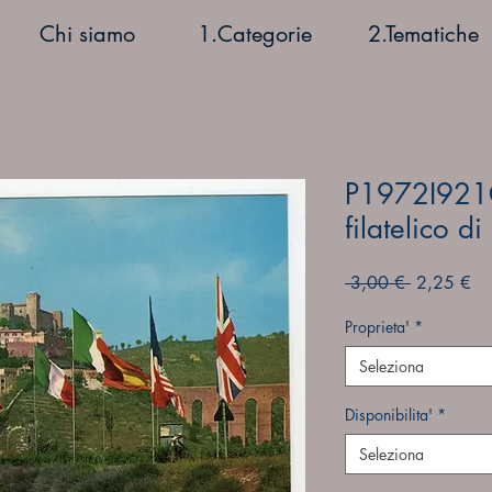
Chi siamo
1.Categorie
2.Tematiche
P1972I921
filatelico 
Prezzo
Pr
 3,00 € 
2,25 €
regolare
sc
Proprieta'
*
Seleziona
Disponibilita'
*
Seleziona