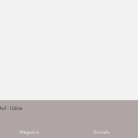
Vista rapida
of - Udine
Negozio
Socials