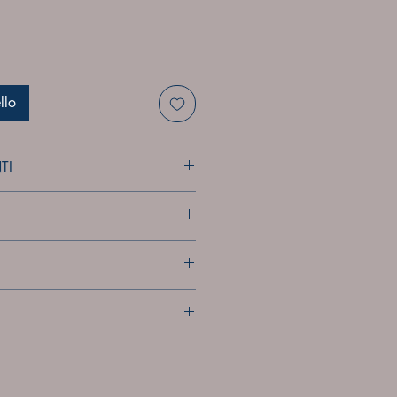
llo
TI