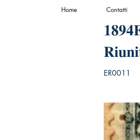
Home
Contatti
1894F
Riuni
ER0011