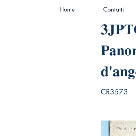
Home
Contatti
3JPTG
Panor
d'ang
CR3573