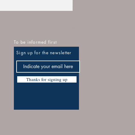
1911D969ESIT Esposizione It
Regular Price
Sale Price
€24.00
€16.80
To be informed first
Sign up for the newsletter
Thanks for signing up