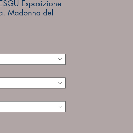
SGU Esposizione
ra. Madonna del
le
ce