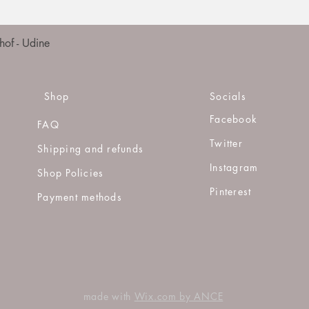
Quick View
of - Udine
Shop
Socials
Facebook
FAQ
Twitter
Shipping and refunds
Instagram
Shop Policies
Pinterest
Payment methods
made with
Wix.com by ANCE