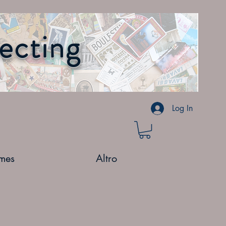
lecting
Log In
mes
Altro