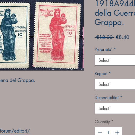
1918A944E
della Guer
Grappa.
Regular
Sa
 €12.00 
€8.40
Price
Pri
Proprieta'
*
Select
Region
*
onna del Grappa.
Select
Disponibilita'
*
Select
Quantity
*
orum/editori/