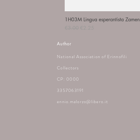
1H03M Lingua esperantista Zamenh
Regular Price
Sale Price
€3.00
€2.25
Author
National Association of Erinnofili
Collectors
CP: 0000
3357063191
ennio.malorzo@libero.it