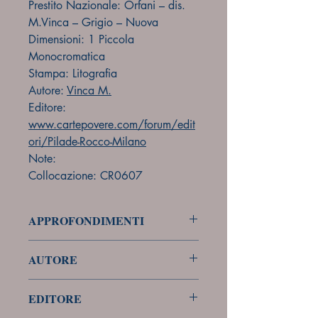
Prestito Nazionale: Orfani – dis.
M.Vinca – Grigio – Nuova
Dimensioni: 1 Piccola
Monocromatica
Stampa: Litografia
Autore:
Vinca M.
Editore:
www.cartepovere.com/forum/edit
ori/Pilade-Rocco-Milano
Note:
Collocazione: CR0607
APPROFONDIMENTI
forum
AUTORE
Vinca M.
EDITORE