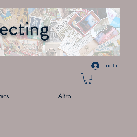
lecting
Log In
mes
Altro