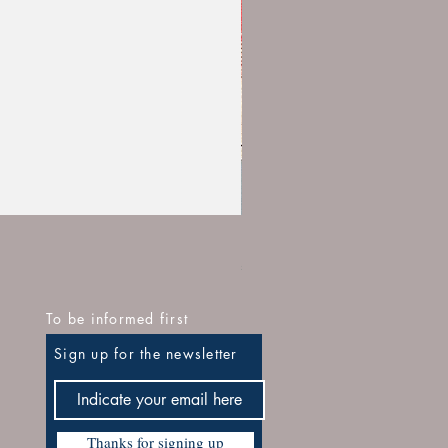
1911D969ESIT Esposizione It
Regular Price
Sale Price
€24.00
€16.80
To be informed first
Sign up for the newsletter
Thanks for signing up