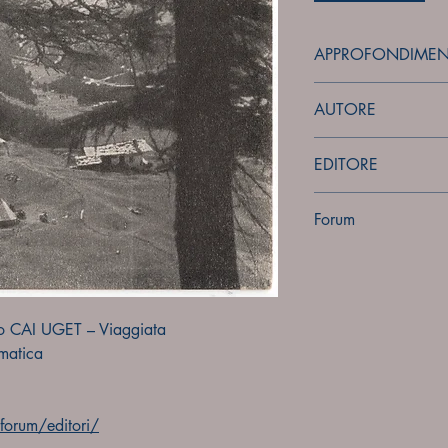
APPROFONDIMEN
forum
AUTORE
Sconosciuto
EDITORE
Sconosciuto
Forum
Forum
 CAI UGET – Viaggiata
matica
orum/editori/