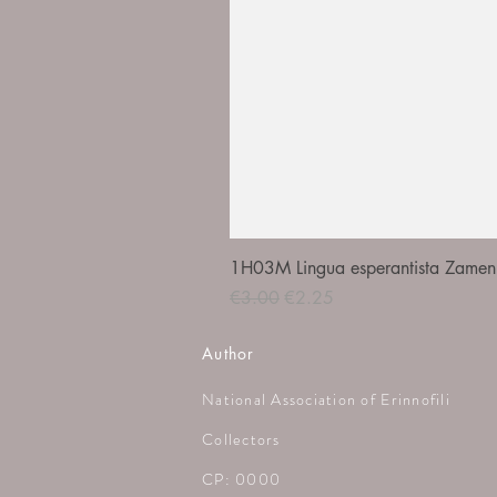
1H03M Lingua esperantista Zamenh
Regular Price
Sale Price
€3.00
€2.25
Author
National Association of Erinnofili
Collectors
CP: 0000