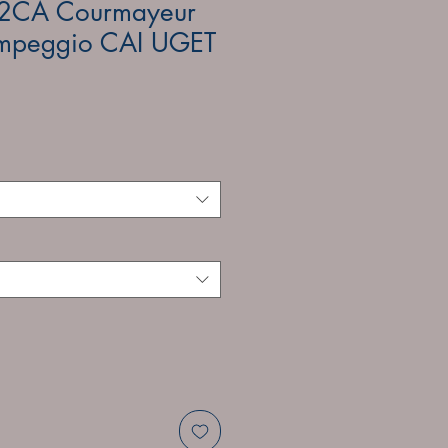
2CA Courmayeur
mpeggio CAI UGET
e