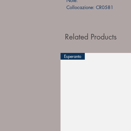
Note:
Collocazione: CR0581
Related Products
Esperanto