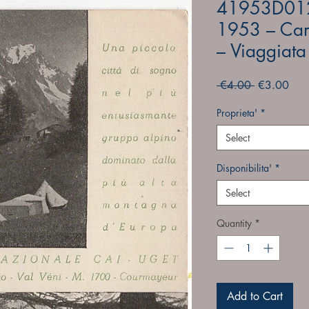
41953D01
1953 – Ca
– Viaggiata
Regular
Sale
 €4.00 
€3.00
Price
Pric
Proprieta'
*
Select
Disponibilita'
*
Select
Quantity
*
Add to Cart