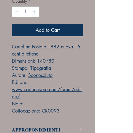
Quantity
*
Add to Cart
Cartolina Postale 1882 nuova 15
cent difettosa
Dimensioni: 140*80
Stampa: Tipografia
Autore:
Sconosciuto
Editore:
www.cartepovere.com/forum/edit
ori/
Note:
Collocazione: CR0093
APPROFONDIMENTI